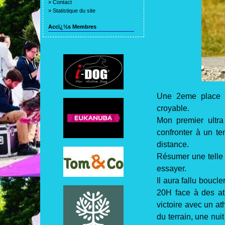
»
Contact
»
Statistique du site
Accï¿½s Membres
Une 2eme place s
croyable.
Mon premier ultra 
confronter à un t
distance.
Résumer une telle 
essayer.
Il aura fallu bouc
20H face à des at
victoire avec un at
du terrain, une nui