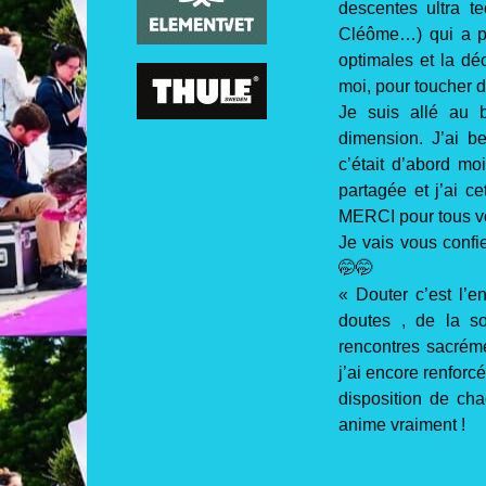
descentes ultra t
Cléôme…) qui a pa
optimales et la dé
moi, pour toucher d
Je suis allé au 
dimension. J’ai b
c’était d’abord m
partagée et j’ai c
MERCI pour tous v
Je vais vous confi
🤭🤭
« Douter c’est l’e
doutes , de la so
rencontres sacréme
j’ai encore renforc
disposition de ch
anime vraiment !