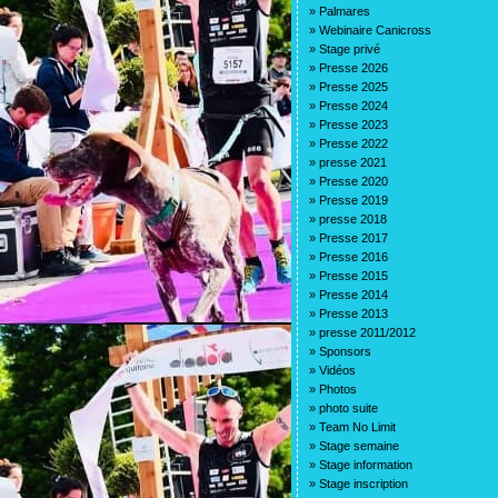
»
Palmares
»
Webinaire Canicross
»
Stage privé
»
Presse 2026
»
Presse 2025
»
Presse 2024
»
Presse 2023
»
Presse 2022
»
presse 2021
»
Presse 2020
»
Presse 2019
»
presse 2018
»
Presse 2017
»
Presse 2016
»
Presse 2015
»
Presse 2014
»
Presse 2013
»
presse 2011/2012
»
Sponsors
»
Vidéos
»
Photos
»
photo suite
»
Team No Limit
»
Stage semaine
»
Stage information
»
Stage inscription