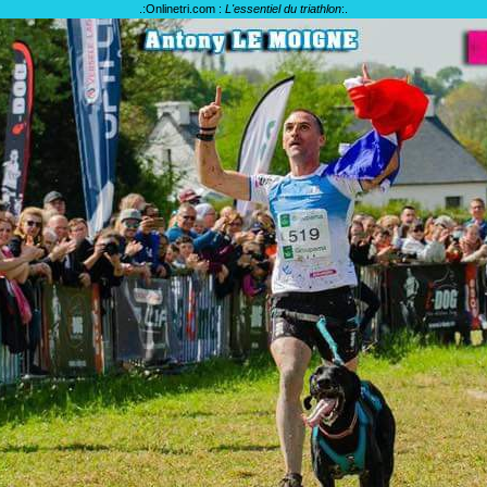
.:
Onlinetri.com :
L'essentiel du triathlon
:.