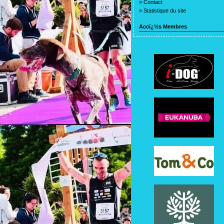
»
Contact
»
Statistique du site
Accï¿½s Membres