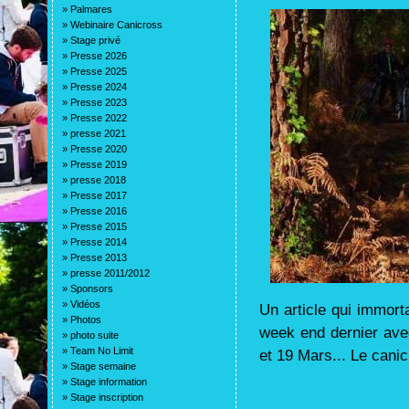
»
Palmares
»
Webinaire Canicross
»
Stage privé
»
Presse 2026
»
Presse 2025
»
Presse 2024
»
Presse 2023
»
Presse 2022
»
presse 2021
»
Presse 2020
»
Presse 2019
»
presse 2018
»
Presse 2017
»
Presse 2016
»
Presse 2015
»
Presse 2014
»
Presse 2013
»
presse 2011/2012
»
Sponsors
»
Vidéos
Un article qui immort
»
Photos
week end dernier ave
»
photo suite
»
Team No Limit
et 19 Mars... Le canic
»
Stage semaine
»
Stage information
»
Stage inscription