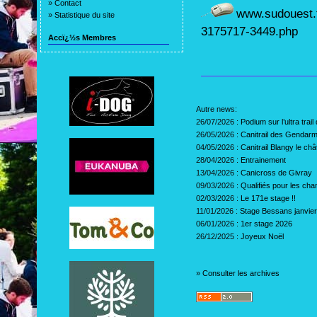
»
Contact
www.sudouest.
»
Statistique du site
3175717-3449.php
Accï¿½s Membres
Autre news:
26/07/2026 :
Podium sur l’ultra tra
26/05/2026 :
Canitrail des Gendar
04/05/2026 :
Canitrail Blangy le ch
28/04/2026 :
Entrainement
13/04/2026 :
Canicross de Givray
09/03/2026 :
Qualifiés pour les c
02/03/2026 :
Le 171e stage !!
11/01/2026 :
Stage Bessans janvie
06/01/2026 :
1er stage 2026
26/12/2025 :
Joyeux Noël
»
Consulter les archives