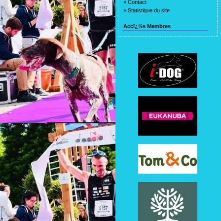
»
Contact
»
Statistique du site
Accï¿½s Membres