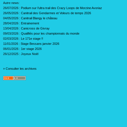
Autre news:
26/07/2026 :
Podium sur l’ultra trail des Crazy Loops de Morzine Avoriaz
26/05/2026 :
Canitrail des Gendarmes et Voleurs de temps 2026
04/05/2026 :
Canitrail Blangy le château
28/04/2026 :
Entrainement
13/04/2026 :
Canicross de Givray
09/03/2026 :
Qualifiés pour les championnats du monde
02/03/2026 :
Le 171e stage !!
11/01/2026 :
Stage Bessans janvier 2026
06/01/2026 :
1er stage 2026
26/12/2025 :
Joyeux Noël
»
Consulter les archives