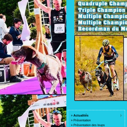
»
Actualités
»
Présentation
»
Présentation des loups