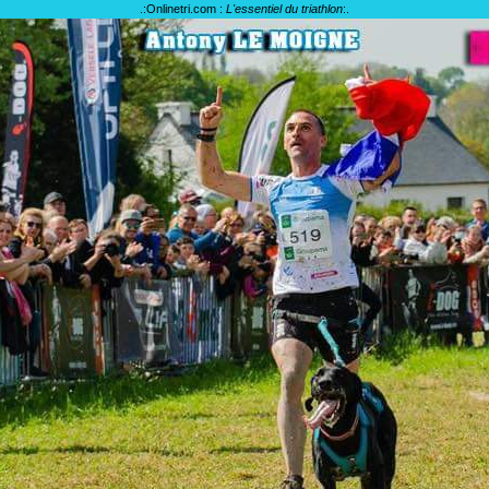
.:
Onlinetri.com :
L'essentiel du triathlon
:.