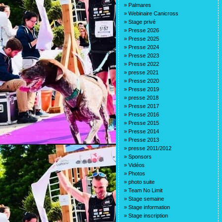
»
Palmares
»
Webinaire Canicross
»
Stage privé
»
Presse 2026
»
Presse 2025
»
Presse 2024
»
Presse 2023
»
Presse 2022
»
presse 2021
»
Presse 2020
»
Presse 2019
»
presse 2018
»
Presse 2017
»
Presse 2016
»
Presse 2015
»
Presse 2014
»
Presse 2013
»
presse 2011/2012
»
Sponsors
»
Vidéos
»
Photos
»
photo suite
»
Team No Limit
»
Stage semaine
»
Stage information
»
Stage inscription