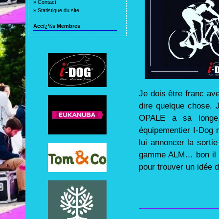
»
Contact
»
Statistique du site
Accï¿½s Membres
Je dois être franc a
dire quelque chose.
OPALE a sa longe
équipementier I-Dog ne
lui annoncer la sorti
gamme ALM… bon il re
pour trouver un idée 