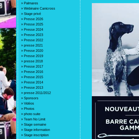
»
Palmares
»
Webinaire Canicross
»
Stage privé
»
Presse 2026
»
Presse 2025
»
Presse 2024
»
Presse 2023
»
Presse 2022
»
presse 2021
»
Presse 2020
»
Presse 2019
»
presse 2018
»
Presse 2017
»
Presse 2016
»
Presse 2015
»
Presse 2014
»
Presse 2013
»
presse 2011/2012
»
Sponsors
»
Vidéos
»
Photos
»
photo suite
»
Team No Limit
»
Stage semaine
»
Stage information
»
Stage inscription