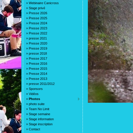
»
Webinaire Canicross
»
Stage privé
»
Presse 2026
»
Presse 2025
»
Presse 2024
»
Presse 2023
»
Presse 2022
»
presse 2021
»
Presse 2020
»
Presse 2019
»
presse 2018
»
Presse 2017
»
Presse 2016
»
Presse 2015
»
Presse 2014
»
Presse 2013
»
presse 2011/2012
»
Sponsors
»
Vidéos
»
Photos
»
photo suite
»
Team No Limit
»
Stage semaine
»
Stage information
»
Stage inscription
»
Contact