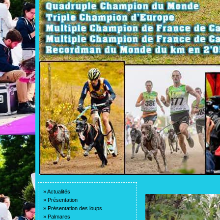
»
Actualités
»
Présentation
»
Présentation des loups
»
Palmares