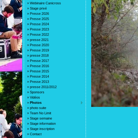
»
Webinaire Canicross
»
Stage privé
»
Presse 2026
»
Presse 2025
»
Presse 2024
»
Presse 2023
»
Presse 2022
»
presse 2021
»
Presse 2020
»
Presse 2019
»
presse 2018
»
Presse 2017
»
Presse 2016
»
Presse 2015
»
Presse 2014
»
Presse 2013
»
presse 2011/2012
»
Sponsors
»
Vidéos
»
Photos
»
photo suite
»
Team No Limit
»
Stage semaine
»
Stage information
»
Stage inscription
»
Contact