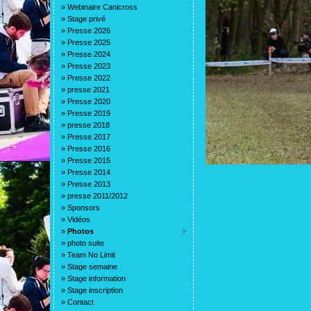
»
Webinaire Canicross
»
Stage privé
»
Presse 2026
»
Presse 2025
»
Presse 2024
»
Presse 2023
»
Presse 2022
»
presse 2021
»
Presse 2020
»
Presse 2019
»
presse 2018
»
Presse 2017
»
Presse 2016
»
Presse 2015
»
Presse 2014
»
Presse 2013
»
presse 2011/2012
»
Sponsors
»
Vidéos
»
Photos
»
photo suite
»
Team No Limit
»
Stage semaine
»
Stage information
»
Stage inscription
»
Contact