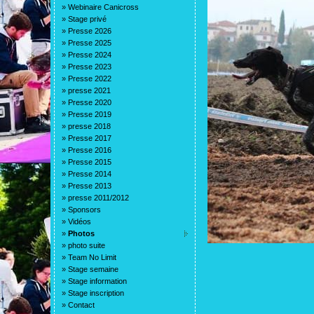
»
Webinaire Canicross
»
Stage privé
»
Presse 2026
»
Presse 2025
»
Presse 2024
»
Presse 2023
»
Presse 2022
»
presse 2021
»
Presse 2020
»
Presse 2019
»
presse 2018
»
Presse 2017
»
Presse 2016
»
Presse 2015
»
Presse 2014
»
Presse 2013
»
presse 2011/2012
»
Sponsors
»
Vidéos
»
Photos
»
photo suite
»
Team No Limit
»
Stage semaine
»
Stage information
»
Stage inscription
»
Contact