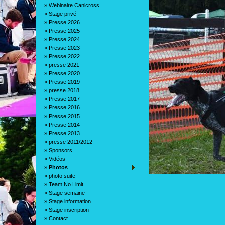
»
Webinaire Canicross
»
Stage privé
»
Presse 2026
»
Presse 2025
»
Presse 2024
»
Presse 2023
»
Presse 2022
»
presse 2021
»
Presse 2020
»
Presse 2019
»
presse 2018
»
Presse 2017
»
Presse 2016
»
Presse 2015
»
Presse 2014
»
Presse 2013
»
presse 2011/2012
»
Sponsors
»
Vidéos
»
Photos
»
photo suite
»
Team No Limit
»
Stage semaine
»
Stage information
»
Stage inscription
»
Contact