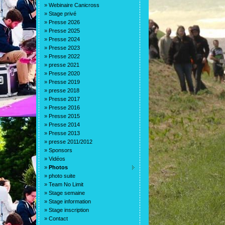
»
Webinaire Canicross
»
Stage privé
»
Presse 2026
»
Presse 2025
»
Presse 2024
»
Presse 2023
»
Presse 2022
»
presse 2021
»
Presse 2020
»
Presse 2019
»
presse 2018
»
Presse 2017
»
Presse 2016
»
Presse 2015
»
Presse 2014
»
Presse 2013
»
presse 2011/2012
»
Sponsors
»
Vidéos
»
Photos
»
photo suite
»
Team No Limit
»
Stage semaine
»
Stage information
»
Stage inscription
»
Contact