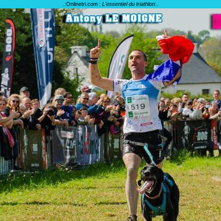
.:
Onlinetri.com :
L'essentiel du triathlon
:.