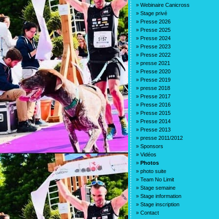
»
Webinaire Canicross
»
Stage privé
»
Presse 2026
»
Presse 2025
»
Presse 2024
»
Presse 2023
»
Presse 2022
»
presse 2021
»
Presse 2020
»
Presse 2019
»
presse 2018
»
Presse 2017
»
Presse 2016
»
Presse 2015
»
Presse 2014
»
Presse 2013
»
presse 2011/2012
»
Sponsors
»
Vidéos
»
Photos
»
photo suite
»
Team No Limit
»
Stage semaine
»
Stage information
»
Stage inscription
»
Contact