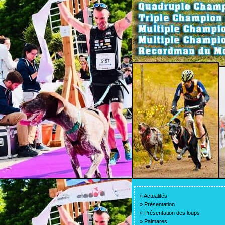
»
Actualités
»
Présentation
»
Présentation des loups
»
Palmares