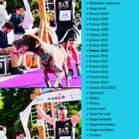
»
Webinaire Canicross
»
Stage privé
»
Presse 2026
»
Presse 2025
»
Presse 2024
»
Presse 2023
»
Presse 2022
»
presse 2021
»
Presse 2020
»
Presse 2019
»
presse 2018
»
Presse 2017
»
Presse 2016
»
Presse 2015
»
Presse 2014
»
Presse 2013
»
presse 2011/2012
»
Sponsors
»
Vidéos
»
Photos
»
photo suite
»
Team No Limit
»
Stage semaine
»
Stage information
»
Stage inscription
»
Contact