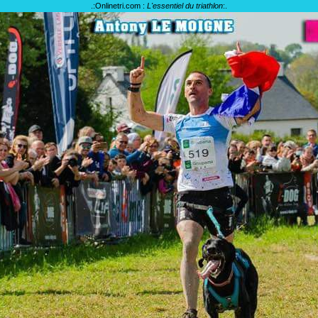
.:
Onlinetri.com :
L'essentiel du triathlon
:.