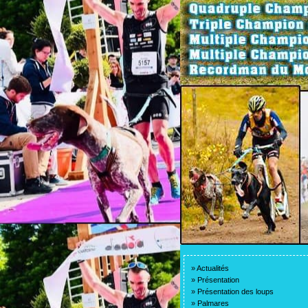
»
Actualités
»
Présentation
»
Présentation des loups
»
Palmares