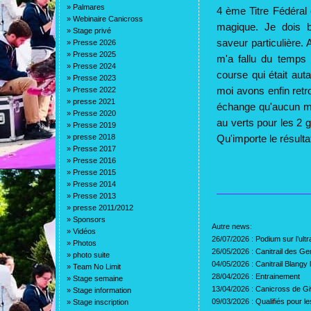
»
Palmares
4 ème Titre Fédéral
»
Webinaire Canicross
magique. Je dois b
»
Stage privé
saveur particulière. 
»
Presse 2026
»
Presse 2025
m'a fallu du temps 
»
Presse 2024
course qui était aut
»
Presse 2023
moi avons enfin retr
»
Presse 2022
»
presse 2021
échange qu'aucun mo
»
Presse 2020
au verts pour les 2 g
»
Presse 2019
»
presse 2018
Qu'importe le résulta
»
Presse 2017
»
Presse 2016
»
Presse 2015
»
Presse 2014
»
Presse 2013
»
presse 2011/2012
»
Sponsors
Autre news:
»
Vidéos
26/07/2026 :
Podium sur l’ult
»
Photos
26/05/2026 :
Canitrail des G
»
photo suite
04/05/2026 :
Canitrail Blangy
»
Team No Limit
28/04/2026 :
Entrainement
»
Stage semaine
13/04/2026 :
Canicross de Gi
»
Stage information
09/03/2026 :
Qualifiés pour 
»
Stage inscription