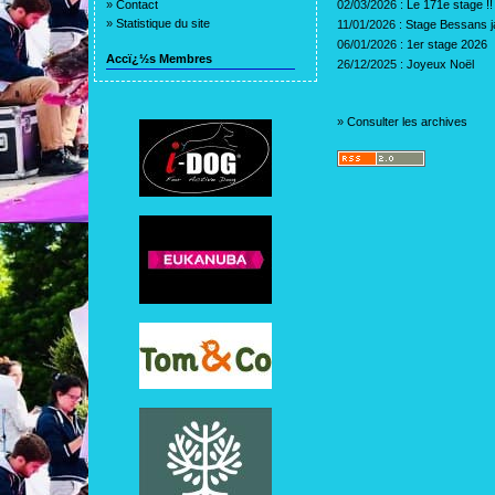
»
Contact
02/03/2026 :
Le 171e stage !!
»
Statistique du site
11/01/2026 :
Stage Bessans j
06/01/2026 :
1er stage 2026
Accï¿½s Membres
26/12/2025 :
Joyeux Noël
»
Consulter les archives