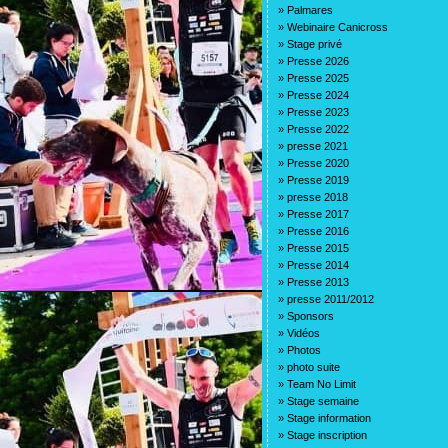
»
Palmares
»
Webinaire Canicross
»
Stage privé
»
Presse 2026
»
Presse 2025
»
Presse 2024
»
Presse 2023
»
Presse 2022
»
presse 2021
»
Presse 2020
»
Presse 2019
»
presse 2018
»
Presse 2017
»
Presse 2016
»
Presse 2015
»
Presse 2014
»
Presse 2013
»
presse 2011/2012
»
Sponsors
»
Vidéos
»
Photos
»
photo suite
»
Team No Limit
»
Stage semaine
»
Stage information
»
Stage inscription