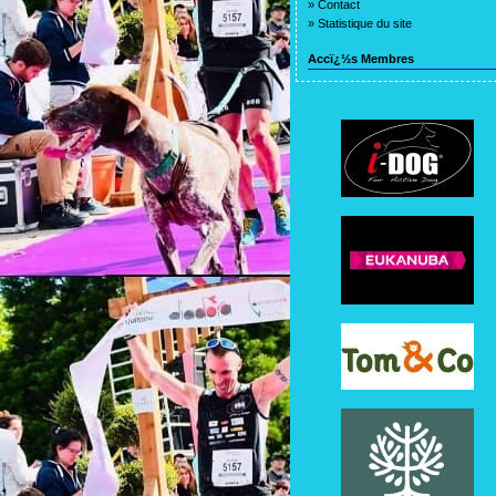
»
Contact
»
Statistique du site
Accï¿½s Membres