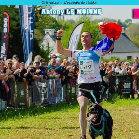
.:
Onlinetri.com :
L'essentiel du triathlon
:.