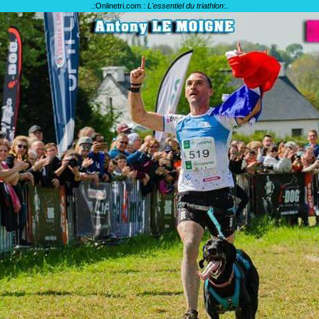
.:
Onlinetri.com :
L'essentiel du triathlon
:.