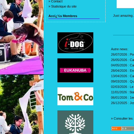
»
Contact
»
Statistique du site
Just amazing..
Accï¿½s Membres
Autre news:
26/07/2026 :
Po
26/05/2026 :
Ca
04/05/2026 :
Ca
28/04/2026 :
En
13/04/2026 :
Ca
09/03/2026 :
Qu
02/03/2026 :
Le
11/01/2026 :
St
06/01/2026 :
1e
26/12/2025 :
Jo
»
Consulter les