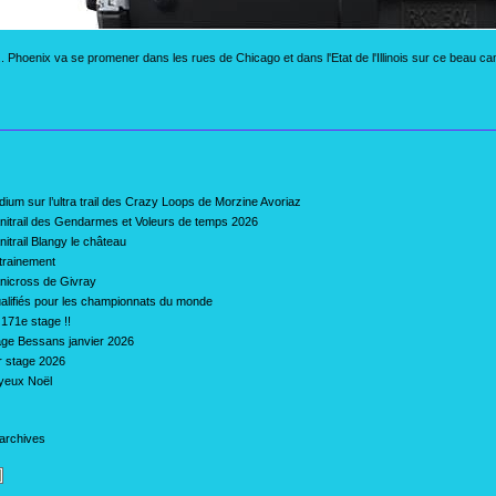
. Phoenix va se promener dans les rues de Chicago et dans l'Etat de l'Illinois sur ce beau cam
dium sur l’ultra trail des Crazy Loops de Morzine Avoriaz
nitrail des Gendarmes et Voleurs de temps 2026
nitrail Blangy le château
trainement
nicross de Givray
alifiés pour les championnats du monde
 171e stage !!
age Bessans janvier 2026
r stage 2026
yeux Noël
 archives