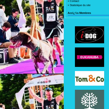
»
Contact
»
Statistique du site
Accï¿½s Membres