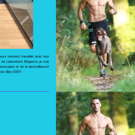
urs viennent travailler avec leur
de Laboratoire Biogance, je suis
nnovation et de la bienveillance!!
s filles 🤭🤭!!