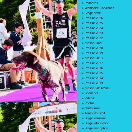
»
Palmares
»
Webinaire Canicross
»
Stage privé
»
Presse 2026
»
Presse 2025
»
Presse 2024
»
Presse 2023
»
Presse 2022
»
presse 2021
»
Presse 2020
»
Presse 2019
»
presse 2018
»
Presse 2017
»
Presse 2016
»
Presse 2015
»
Presse 2014
»
Presse 2013
»
presse 2011/2012
»
Sponsors
»
Vidéos
»
Photos
»
photo suite
»
Team No Limit
»
Stage semaine
»
Stage information
»
Stage inscription