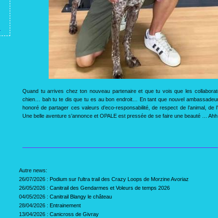
Quand tu arrives chez ton nouveau partenaire et que tu vois que les collaborate
chien… bah tu te dis que tu es au bon endroit… En tant que nouvel ambassadeur 
honoré de partager ces valeurs d’eco-responsabilité, de respect de l’animal, de l’i
Une belle aventure s’annonce et OPALE est pressée de se faire une beauté … Ahh le
Autre news:
26/07/2026 :
Podium sur l’ultra trail des Crazy Loops de Morzine Avoriaz
26/05/2026 :
Canitrail des Gendarmes et Voleurs de temps 2026
04/05/2026 :
Canitrail Blangy le château
28/04/2026 :
Entrainement
13/04/2026 :
Canicross de Givray