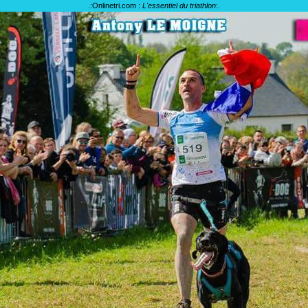
.:
Onlinetri.com :
L'essentiel du triathlon
:.